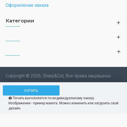
Оформление заказа
Категории
Copyright © 2026, Sharp&Cut, Все права защищены
Типография. 🖨️ Печать всех
КУПИТЬ
Мы используем файлы cookie, чтобы вам
изделий по индивидуальному
было удобнее пользоваться нашим сайтом.
🖨️ Печать выполняется по индивидуальному заказу.
заказу. Изображения —
Изображение - пример макета. Можно изменить или загрузить свой
Продолжая использование сайта, вы
Принять
демонстрационные макеты.
дизайн.
соглашаетесь c использованием нами
файлов cookies.