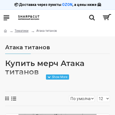
📦 Доставка через пункты
OZON
, а цены ниже 🤗
Тематики
Атака титанов
Атака титанов
Купить мерч Атака
титанов
Откройте мир за стенами с нашей коллекцией
товаров по культовому аниме Атака титанов (Attack
on Titan). Мерч с Эреном, Микасой, Леви и
символикой Разведкорпуса.
Ассортимент