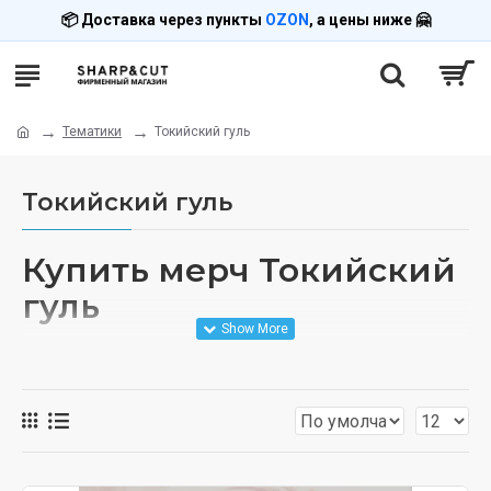
📦 Доставка через пункты
OZON
, а цены ниже 🤗
Тематики
Токийский гуль
Токийский гуль
Купить мерч Токийский
гуль
Товары по аниме Tokyo Ghoul. Мерч с Канеки, Токой и
символикой гулей.
Что предлагаем
Одежда в стиле dark urban, маски как у Канеки,