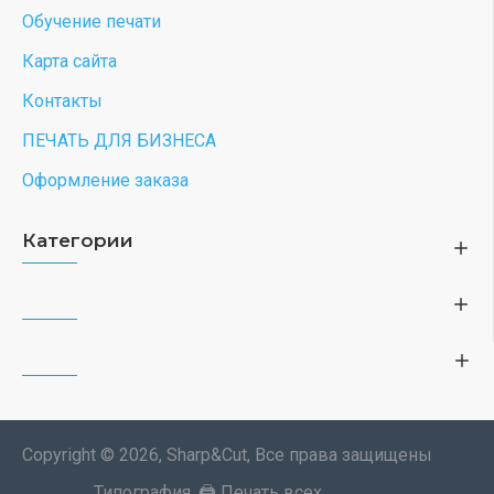
Парный свитшот идеальная пара муж жена y2k
белый женский с принтом минимализм aesthetic
love esthetic для влюбленных пар парня и
девушки, двоих подруг лп, мемная парная
одежда андеграунд оверсайз