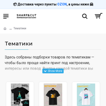
📦 Доставка через пункты
OZON
, а цены ниже 🤗
Тематики
Тематики
Здесь собраны подборки товаров по тематикам —
чтобы было проще найти принт под настроение,
интересы или повод. Внутри каждой тематики вы
увидите разные виды товаров: футболки, худи,
свитшоты, наклейки на одежду и другие позиции.
Выберите тематику и листайте каталог — можно
подобрать вариант для себя, в подарок или для пары.