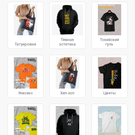
Тёмная
Токийский
Татуировки
эстетика
гуль
Унисекс
Хип-хоп
Цветы