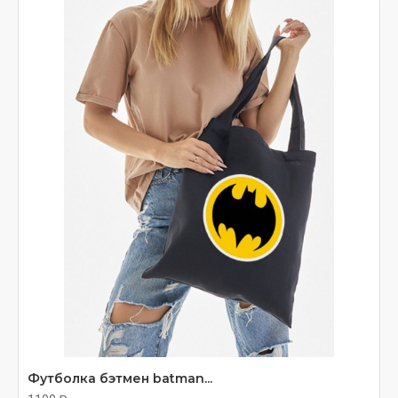
Для
мальчиков
: машинки, роботы, супергерои,
динозавры. Для
девочек
: единороги, принцессы,
бабочки, котики. Размеры от 98 до 164 см (от 2 до 14
лет). Печать безопасными красками, доставка через
OZON.
Футболка бэтмен batman...