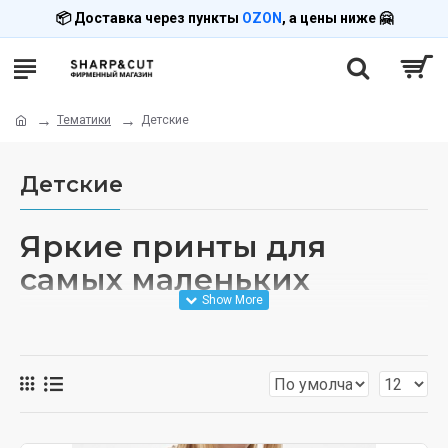
📦 Доставка через пункты
OZON
, а цены ниже 🤗
Тематики
Детские
Детские
Яркие принты для
самых маленьких
Тематика
«Детские»
создана специально для
мальчиков и девочек
всех возрастов. В каталоге
более 1300 моделей с милыми, яркими и забавными
принтами:
мультяшные герои
,
животные
,
супергерои
,
принцессы
,
динозавры
,
космос
и
многое другое.