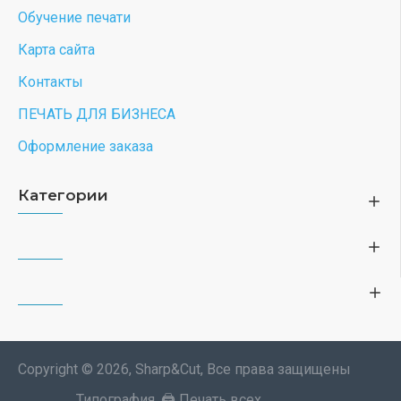
Футболка вудсток из снупи с желтой птичкой y2k
детская
2100 ₽