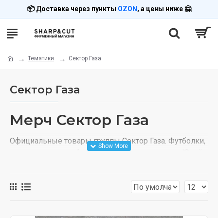
📦 Доставка через пункты
OZON
, а цены ниже 🤗
Тематики
Сектор Газа
Сектор Газа
Мерч Сектор Газа
Официальные товары группы Сектор Газа. Футболки,
худи с символикой легендарной рок-группы и Юрой
Хоем.
Ассортимент
Одежда с винтажными дизайнами 90-х, символика
колхозного панка. Plus Ultra!