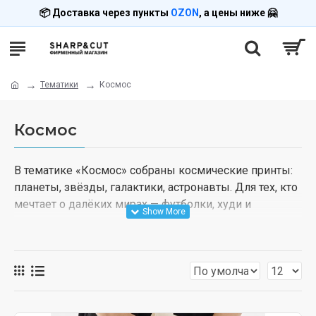
📦 Доставка через пункты
OZON
, а цены ниже 🤗
Тематики
Космос
Космос
В тематике «Космос» собраны космические принты:
планеты, звёзды, галактики, астронавты. Для тех, кто
мечтает о далёких мирах — футболки, худи и
свитшоты с принтами space-тематики.
Печать выполняется под заказ. Доставка через
пункты OZON.