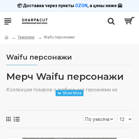
📦 Доставка через пункты
OZON
, а цены ниже 🤗
Тематики
Waifu персонажи
Waifu персонажи
Мерч Waifu персонажи
Коллекция товаров с любимыми героинями из
аниме: Рем, Асуна, Мику, Зеро Ту и другие.
Ассортимент
Футболки, худи, дакимакуры с waifu. Постеры,
фигурки коллекционного качества. Печать под заказ.