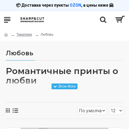
📦 Доставка через пункты
OZON
, а цены ниже 🤗
Тематики
Любовь
Любовь
Романтичные принты о
любви
Тематика
«Любовь»
—
романтичные
принты с
сердцами
, для
влюблённых пар
,
День святого
Валентина
. Более 245 дизайнов о чувствах и
отношениях.
Парные футболки для влюблённых, романтичные