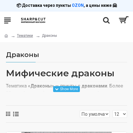
📦 Доставка через пункты
OZON
, а цены ниже 🤗
Тематики
Драконы
Драконы
Мифические драконы
Тематика
«Драконы»
— принты с
драконами
. Более
20 дизайнов: мифические драконы, китайские
драконы, фэнтези.
Драконы на футболках для любителей фэнтези.
Печать под заказ, доставка через OZON.