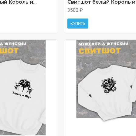
й Король и...
Свитшот белый Король и.
3500 ₽
КУПИТЬ