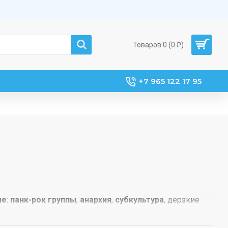
Товаров 0 (0 ₽)
+7 965 122 17 95
ле
:
панк-рок группы
,
анархия
,
субкультура
, дерзкие