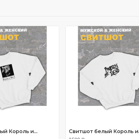
 кто против системы. Печать под заказ, доставка через OZO
й Король и...
Свитшот белый Король и.