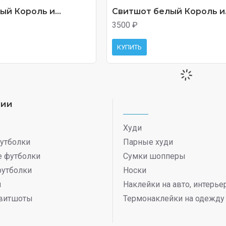
й Король и...
Свитшот белый Король и.
3500 ₽
КУПИТЬ
рии
Худи
утболки
Парные худи
 футболки
Сумки шопперы
футболки
Носки
ы
Наклейки на авто, интерь
витшоты
Термонаклейки на одежду