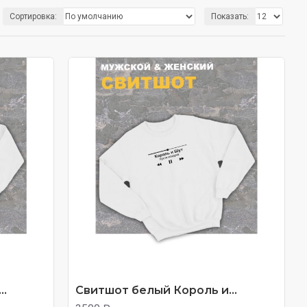
N.
Сортировка:
Показать:
..
Свитшот белый Король и...