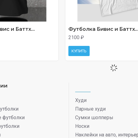
ис и Баттх...
Футболка Бивис и Баттх..
2100 ₽
КУПИТЬ