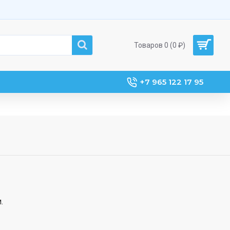
Товаров 0 (0 ₽)
+7 965 122 17 95
.