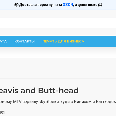
📦 Доставка через пункты
OZON
, а цены ниже 🤗
АТА
КОНТАКТЫ
ПЕЧАТЬ ДЛЯ БИЗНЕСА
avis and Butt-head
овому MTV сериалу. Футболки, худи с Бивисом и Баттхедом
ия