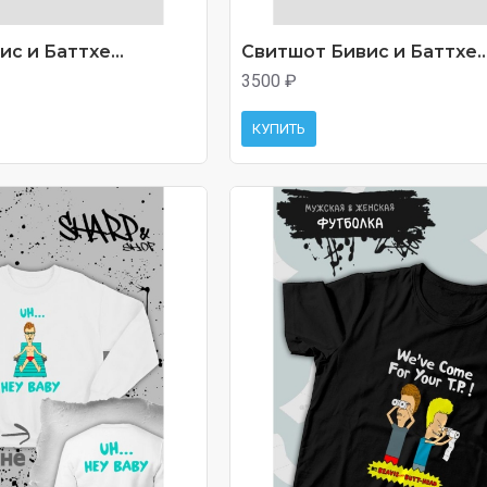
с и Баттхе...
Свитшот Бивис и Баттхе..
3500 ₽
КУПИТЬ