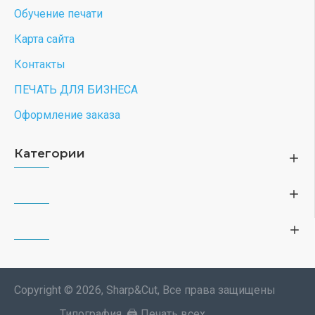
Парные свитшоты Мардж Симпсон Симсон mother
белый женский с принтом Симпсоны Marge
Simpson Simpsons Симсоны мама для влюбленных
пар парня и девушки, двоих подруг, мемная
парная одежда y2k оверсайз