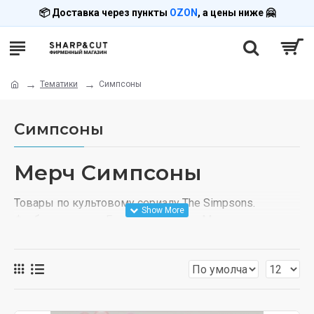
📦 Доставка через пункты
OZON
, а цены ниже 🤗
Тематики
Симпсоны
Симпсоны
Мерч Симпсоны
Товары по культовому сериалу The Simpsons.
Футболки, худи с Гомером, Бартом, Мардж и другими
жителями Спрингфилда.
Что предлагаем
Одежда с пончиками и пивом Duff, клоуном Красти.
D'oh! Печать под заказ.