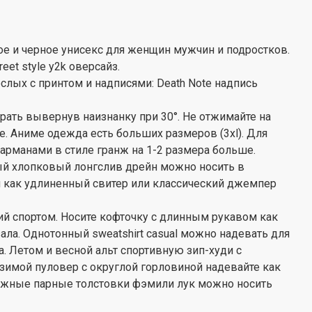
ое и черное унисекс для женщин мужчин и подростков.
eet style y2k оверсайз.
слых с принтом и надписями: Death Note надпись
ать вывернув наизнанку при 30°. Не отжимайте на
. Аниме одежда есть больших размеров (3xl). Для
карманами в стиле гранж на 1-2 размера больше.
ый хлопковый лонгслив дрейн можно носить в
и как удлиненный свитер или классический джемпер
ий спортом. Носите кофточку с длинным рукавом как
ла. Однотонный sweatshirt casual можно надевать для
ла. Летом и весной альт спортивную зип-худи с
 зимой пуловер с округлой горловиной надевайте как
отажные парные толстовки фэмили лук можно носить