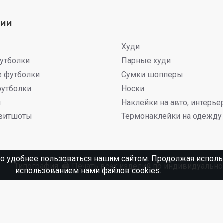
рии
Худи
утболки
Парные худи
 футболки
Сумки шопперы
футболки
Носки
ы
Наклейки на авто, интерь
витшоты
Термонаклейки на одежду
о удобнее пользоваться нашим сайтом. Продолжая использ
Типография. 🖨️ Печать всех изделий по индивидуаль
использованием нами файлов cookies.