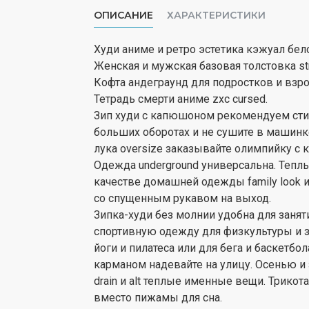
ОПИСАНИЕ
ХАРАКТЕРИСТИКИ
Худи аниме и ретро эстетика кэжуал бел
Женская и мужская базовая толстовка str
Кофта андеграунд для подростков и взро
Тетрадь смерти аниме zxc cursed.
Зип худи с капюшоном рекомендуем стир
больших оборотах и не сушите в машинке
лука oversize заказывайте олимпийку с 
Одежда underground универсальна. Тепл
качестве домашней одежды family look 
со спущенным рукавом на выход.
Зипка-худи без молнии удобна для занят
спортивную одежду для физкультуры и за
йоги и пилатеса или для бега и баскетбо
карманом надевайте на улицу. Осенью и
drain и alt теплые именные вещи. Трик
вместо пижамы для сна.