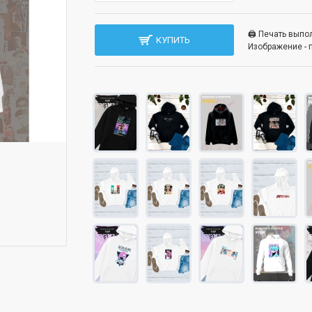
🖨️ Печать вып
КУПИТЬ
Изображение - 