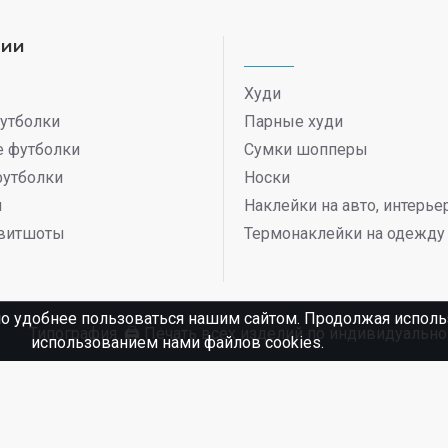
рии
Худи
утболки
Парные худи
 футболки
Сумки шопперы
футболки
Носки
ы
Наклейки на авто, интерь
витшоты
Термонаклейки на одежду
о удобнее пользоваться нашим сайтом. Продолжая использ
Типография. 🖨️ Печать всех изделий по индивидуаль
использованием нами файлов cookies.