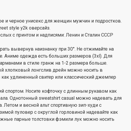
ое и черное унисекс для женщин мужчин и подростков.
eet style y2k оверсайз.
ослых с принтом и надписями: Ленин и Сталин СССР
ать вывернув наизнанку при 30°. Не отжимайте на
. Аниме одежда есть больших размеров (3xl). Для
карманами в стиле гранж на 1-2 размера больше.
ый хлопковый лонгслив дрейн можно носить в
и как удлиненный свитер или классический джемпер
ий спортом. Носите кофточку с длинным рукавом как
ла. Однотонный sweatshirt casual можно надевать для
ла. Летом и весной альт спортивную зип-худи с
 зимой пуловер с округлой горловиной надевайте как
отажные парные толстовки фэмили лук можно носить