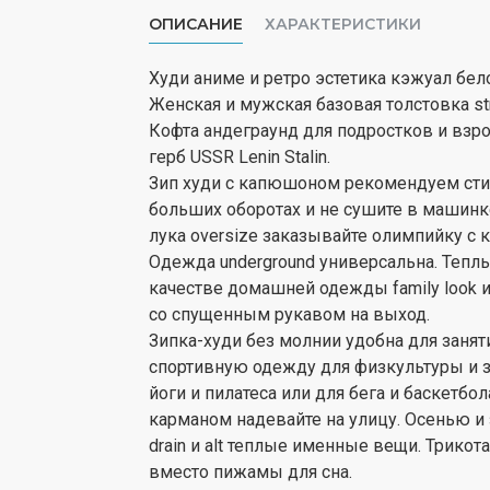
ОПИСАНИЕ
ХАРАКТЕРИСТИКИ
Худи аниме и ретро эстетика кэжуал бел
Женская и мужская базовая толстовка str
Кофта андеграунд для подростков и взр
герб USSR Lenin Stalin.
Зип худи с капюшоном рекомендуем стир
больших оборотах и не сушите в машинке
лука oversize заказывайте олимпийку с 
Одежда underground универсальна. Тепл
качестве домашней одежды family look 
со спущенным рукавом на выход.
Зипка-худи без молнии удобна для занят
спортивную одежду для физкультуры и за
йоги и пилатеса или для бега и баскетбо
карманом надевайте на улицу. Осенью и
drain и alt теплые именные вещи. Трик
вместо пижамы для сна.