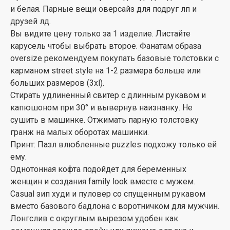
и белая. Парные вещи оверсайз для подруг лп и
друзей лд.
Вы видите цену только за 1 изделие. Листайте
карусель чтобы выбрать второе. Фанатам образа
oversize рекомендуем покупать базовые толстовки с
карманом street style на 1-2 размера больше или
больших размеров (3xl).
Стирать удлиненный свитер с длинным рукавом и
капюшоном при 30° и вывернув наизнанку. Не
сушить в машинке. Отжимать парную толстовку
гранж на малых оборотах машинки.
Принт: Пазл влюбленные puzzles подхожу только ей
ему.
Однотонная кофта подойдет для беременных
женщин и создания family look вместе с мужем.
Casual зип худи и пуловер со спущенным рукавом
вместо базового бадлона с воротничком для мужчин.
Лонгслив с округлым вырезом удобен как