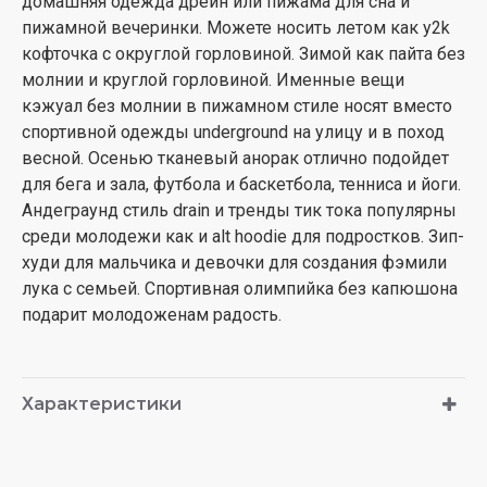
домашняя одежда дрейн или пижама для сна и
пижамной вечеринки. Можете носить летом как y2k
кофточка с округлой горловиной. Зимой как пайта без
молнии и круглой горловиной. Именные вещи
кэжуал без молнии в пижамном стиле носят вместо
спортивной одежды underground на улицу и в поход
весной. Осенью тканевый анорак отлично подойдет
для бега и зала, футбола и баскетбола, тенниса и йоги.
Андеграунд стиль drain и тренды тик тока популярны
среди молодежи как и alt hoodie для подростков. Зип-
худи для мальчика и девочки для создания фэмили
лука с семьей. Спортивная олимпийка без капюшона
подарит молодоженам радость.
Характеристики