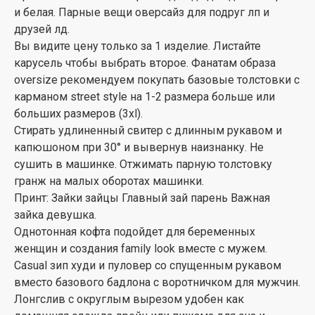
и белая. Парные вещи оверсайз для подруг лп и
друзей лд.
Вы видите цену только за 1 изделие. Листайте
карусель чтобы выбрать второе. Фанатам образа
oversize рекомендуем покупать базовые толстовки с
карманом street style на 1-2 размера больше или
больших размеров (3xl).
Стирать удлиненный свитер с длинным рукавом и
капюшоном при 30° и вывернув наизнанку. Не
сушить в машинке. Отжимать парную толстовку
гранж на малых оборотах машинки.
Принт: Зайки зайцы Главный зай парень Важная
зайка девушка.
Однотонная кофта подойдет для беременных
женщин и создания family look вместе с мужем.
Casual зип худи и пуловер со спущенным рукавом
вместо базового бадлона с воротничком для мужчин.
Лонгслив с округлым вырезом удобен как