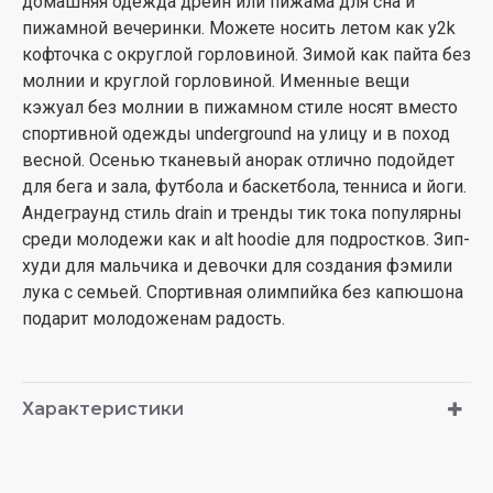
домашняя одежда дрейн или пижама для сна и
пижамной вечеринки. Можете носить летом как y2k
кофточка с округлой горловиной. Зимой как пайта без
молнии и круглой горловиной. Именные вещи
кэжуал без молнии в пижамном стиле носят вместо
спортивной одежды underground на улицу и в поход
весной. Осенью тканевый анорак отлично подойдет
для бега и зала, футбола и баскетбола, тенниса и йоги.
Андеграунд стиль drain и тренды тик тока популярны
среди молодежи как и alt hoodie для подростков. Зип-
худи для мальчика и девочки для создания фэмили
лука с семьей. Спортивная олимпийка без капюшона
подарит молодоженам радость.
Характеристики