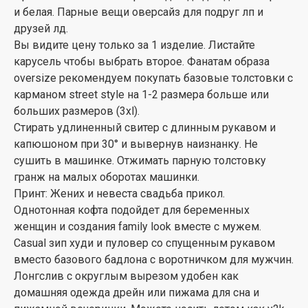
и белая. Парные вещи оверсайз для подруг лп и
друзей лд.
Вы видите цену только за 1 изделие. Листайте
карусель чтобы выбрать второе. Фанатам образа
oversize рекомендуем покупать базовые толстовки с
карманом street style на 1-2 размера больше или
больших размеров (3xl).
Стирать удлиненный свитер с длинным рукавом и
капюшоном при 30° и вывернув наизнанку. Не
сушить в машинке. Отжимать парную толстовку
гранж на малых оборотах машинки.
Принт: Жених и невеста свадьба прикол.
Однотонная кофта подойдет для беременных
женщин и создания family look вместе с мужем.
Casual зип худи и пуловер со спущенным рукавом
вместо базового бадлона с воротничком для мужчин.
Лонгслив с округлым вырезом удобен как
домашняя одежда дрейн или пижама для сна и