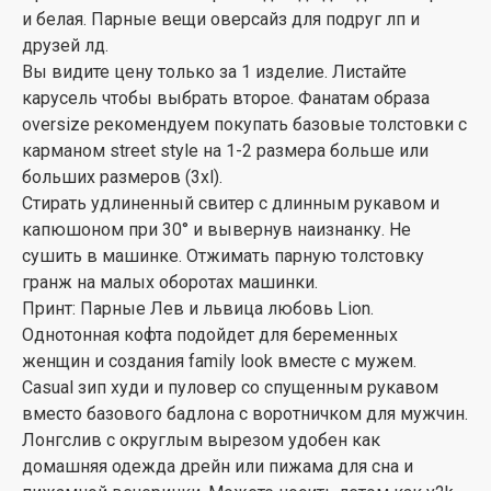
и белая. Парные вещи оверсайз для подруг лп и
друзей лд.
Вы видите цену только за 1 изделие. Листайте
карусель чтобы выбрать второе. Фанатам образа
oversize рекомендуем покупать базовые толстовки с
карманом street style на 1-2 размера больше или
больших размеров (3xl).
Стирать удлиненный свитер с длинным рукавом и
капюшоном при 30° и вывернув наизнанку. Не
сушить в машинке. Отжимать парную толстовку
гранж на малых оборотах машинки.
Принт: Парные Лев и львица любовь Lion.
Однотонная кофта подойдет для беременных
женщин и создания family look вместе с мужем.
Casual зип худи и пуловер со спущенным рукавом
вместо базового бадлона с воротничком для мужчин.
Лонгслив с округлым вырезом удобен как
домашняя одежда дрейн или пижама для сна и