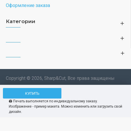
Оформление заказа
Категории
Copyright © 2026, Sharp&Cut, Все права защищены
Типография. 🖨️ Печать всех
КУПИТЬ
Мы используем файлы cookie, чтобы вам
изделий по индивидуальному
было удобнее пользоваться нашим сайтом.
🖨️ Печать выполняется по индивидуальному заказу.
заказу. Изображения —
Изображение - пример макета. Можно изменить или загрузить свой
Продолжая использование сайта, вы
Принять
демонстрационные макеты.
дизайн.
соглашаетесь c использованием нами
файлов cookies.