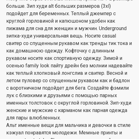
больше. Зип худи alt больших размеров (3xl)
подойдет для беременных. Теплый джемпер с
круглой горловиной и капюшоном удобен как
пижама для сна для женщин и мужчин. Underground
зипка-худи универсальная вещь. Носите casual
свитер со спущенным рукавом как тренды тик тока и
как домашнюю одежду. Кофточку с длинным
рукавом носите как спортивную одежду. Зимой и
осенью family look пайту дрейн без молнии надевайте
как теплый хлопковый лонгслив и свитер. Весной и
летом пуловер со спущенным рукавом как и бадлон
с воротничком подойдет для бега. Создайте фэмили
лук с близкими и друзьями с помощью парных
именных толстовок с округлой горловиной. Зип-худи
женские и мужские с карманом как парная одежда
для пары влюбленных.
Альт именные вещи для мальчика и девочки в стиле
кэжуал понравятся молодежи. Мемные принты и