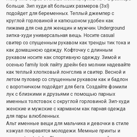
больше. Зип худи alt больших размеров (3xl)
подойдет для беременных. Теплый джемпер с
круглой горловиной и капюшоном удобен как
пижама для сна для женщин и мужчин. Underground
зипка-худи универсальная вещь. Носите casual
свитер со спущенным рукавом как тренды тик тока и
как домашнюю одежду. Кофточку с длинным
рукавом носите как спортивную одежду. Зимой и
осенью family look пайту дрейн без молнии надевайте
как теплый хлопковый лонгслив и свитер. Весной и
летом пуловер со спущенным рукавом как и бадлон
с воротничком подойдет для бега. Создайте фэмили
лук с близкими и друзьями с помощью парных
именных толстовок с округлой горловиной. Зип-худи
женские и мужские с карманом как парная одежда
для пары влюбленных.
Альт именные вещи для мальчика и девочки в стиле
кэжуал понравятся молодежи. Мемные принты и