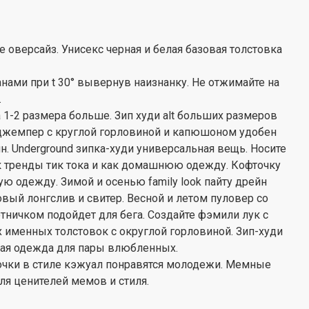
оверсайз. Унисекс черная и белая базовая толстовка
нами при t 30° вывернув наизнанку. Не отжимайте на
.
а 1-2 размера больше. Зип худи alt больших размеров
 джемпер с круглой горловиной и капюшоном удобен
. Underground зипка-худи универсальная вещь. Носите
к тренды тик тока и как домашнюю одежду. Кофточку
ю одежду. Зимой и осенью family look пайту дрейн
вый лонгслив и свитер. Весной и летом пуловер со
тничком подойдет для бега. Создайте фэмили лук с
именных толстовок с округлой горловиной. Зип-худи
ная одежда для пары влюбленных.
очки в стиле кэжуал понравятся молодежи. Мемные
для ценителей мемов и стиля.