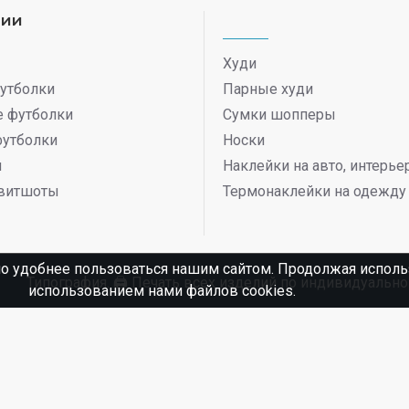
рии
Худи
утболки
Парные худи
 футболки
Сумки шопперы
футболки
Носки
ы
Наклейки на авто, интерь
витшоты
Термонаклейки на одежду
о удобнее пользоваться нашим сайтом. Продолжая использ
Типография. 🖨️ Печать всех изделий по индивидуаль
использованием нами файлов cookies.