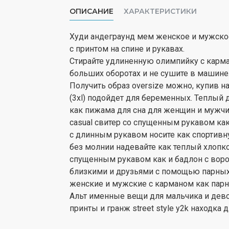
ОПИСАНИЕ
ХАРАКТЕРИСТИКИ
Худи андеграунд мем женское и мужское 
с принтом на спине и рукавах.
Стирайте удлиненную олимпийку с карма
больших оборотах и не сушите в машине
Получить образ oversize можно, купив н
(3xl) подойдет для беременных. Теплый
как пижама для сна для женщин и мужчин
casual свитер со спущенным рукавом ка
с длинным рукавом носите как спортивну
без молнии надевайте как теплый хлопко
спущенным рукавом как и бадлон с воро
близкими и друзьями с помощью парных 
женские и мужские с карманом как пар
Альт именные вещи для мальчика и дев
принты и гранж street style y2k находка 