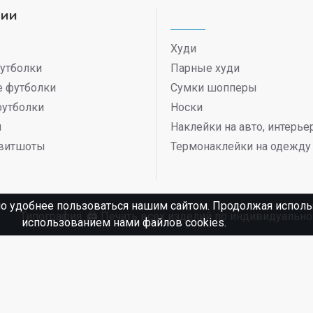
рии
Худи
утболки
Парные худи
 футболки
Сумки шопперы
футболки
Носки
ы
Наклейки на авто, интерь
витшоты
Термонаклейки на одежду
о удобнее пользоваться нашим сайтом. Продолжая использ
Типография. 🖨️ Печать всех изделий по индивидуаль
использованием нами файлов cookies.