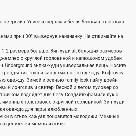
оверсайз. Унисекс черная и белая базовая толстовка
нами при t 30° вывернув наизнанку. Не отжимайте на
.
а 1-2 размера больше. Зип худи alt больших размеров
 джемпер с круглой горловиной и капюшоном удобен
. Underground зипка-худи универсальная вещь. Носите
к тренды тик тока и как домашнюю одежду. Кофточку
ю одежду. Зимой и осенью family look пайту дрейн
вый лонгслив и свитер. Весной и летом пуловер со
тничком подойдет для бега. Создайте фэмили лук с
именных толстовок с округлой горловиной. Зип-худи
ная одежда для пары влюбленных.
очки в стиле кэжуал понравятся молодежи. Мемные
для ценителей мемов и стиля.