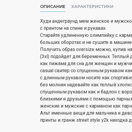
ОПИСАНИЕ
ХАРАКТЕРИСТИКИ
Худи андеграунд мем женское и мужское 
с принтом на спине и рукавах.
Стирайте удлиненную олимпийку с карма
больших оборотах и не сушите в машине
Получить образ oversize можно, купив н
(3xl) подойдет для беременных. Теплый
как пижама для сна для женщин и мужчин
casual свитер со спущенным рукавом ка
с длинным рукавом носите как спортивну
без молнии надевайте как теплый хлопко
спущенным рукавом как и бадлон с воро
близкими и друзьями с помощью парных 
женские и мужские с карманом как пар
Альт именные вещи для мальчика и дев
принты и гранж street style y2k находка 