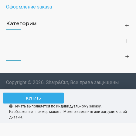
Оформление заказа
Категории
Copyright © 2026, Sharp&Cut, Все права защищены
Типография. 🖨️ Печать всех
КУПИТЬ
Мы используем файлы cookie, чтобы вам
изделий по индивидуальному
было удобнее пользоваться нашим сайтом.
🖨️ Печать выполняется по индивидуальному заказу.
заказу. Изображения —
Изображение - пример макета. Можно изменить или загрузить свой
Продолжая использование сайта, вы
Принять
демонстрационные макеты.
дизайн.
соглашаетесь c использованием нами
файлов cookies.