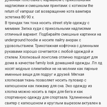
надписями и смешными принтами: с котиком the
return of vampuur cat возвращение кота вампира
эстетика 80 90 х.
В трендах тик тока носить street style одежду с
мемами. Зипка худи с прикольными надписями
отличный вариант. Подбирайте смешные картинки на
underground hoodie и носите пайту анорак с
удовольствием. Трикотажная кофточка с длинными
рукавами хорошо сочетается с любой одеждой и
стилем. Хлопковый лонгслив отлично подходит для
дома в качестве family look домашней одежды. Лп лд
носят модные олимпийки не на молнии как парные
именные вещи для подруг и друзей. Мягкая
хлопковая ткань позволяет носить пуловер с
капюшоном как пижаму для сна. Эко одежду из
хлопка можно носить в парк для бега и как
спортивную одежду для спортзала. Удлиненный
свитер с капюшоном и круглым вырезом актуален в