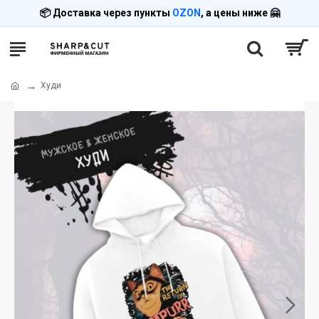
📦 Доставка через пункты
OZON
, а цены ниже 🤗
Худи