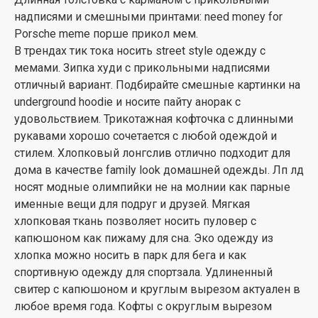
надписями и смешными принтами: need money for
Porsche meme порше прикол мем.
В трендах тик тока носить street style одежду с
мемами. Зипка худи с прикольными надписями
отличный вариант. Подбирайте смешные картинки на
underground hoodie и носите пайту анорак с
удовольствием. Трикотажная кофточка с длинными
рукавами хорошо сочетается с любой одеждой и
стилем. Хлопковый лонгслив отлично подходит для
дома в качестве family look домашней одежды. Лп лд
носят модные олимпийки не на молнии как парные
именные вещи для подруг и друзей. Мягкая
хлопковая ткань позволяет носить пуловер с
капюшоном как пижаму для сна. Эко одежду из
хлопка можно носить в парк для бега и как
спортивную одежду для спортзала. Удлиненный
свитер с капюшоном и круглым вырезом актуален в
любое время года. Кофты с округлым вырезом