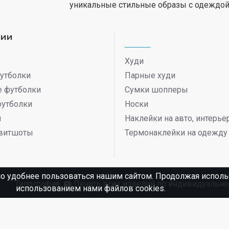
уникальные стильные образы с одеждой
рии
Худи
утболки
Парные худи
 футболки
Сумки шопперы
футболки
Носки
ы
Наклейки на авто, интерь
витшоты
Термонаклейки на одежду
о удобнее пользоваться нашим сайтом. Продолжая использ
Типография. 🖨️ Печать всех изделий по индивидуаль
использованием нами файлов cookies.