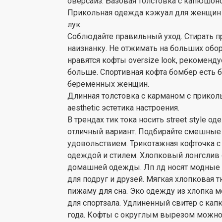
оверсайз. Базовая толстовка с капюшоном
Прикольная одежда кэжуал для женщин
лук.
Соблюдайте правильный уход. Стирать пр
наизнанку. Не отжимать на больших обо
нравятся кофты oversize look, рекоменд
больше. Спортивная кофта бомбер есть б
беременных женщин.
Длинная толстовка с карманом с прико
aesthetic эстетика настроения.
В трендах тик тока носить street style 
отличный вариант. Подбирайте смешные ка
удовольствием. Трикотажная кофточка с
одеждой и стилем. Хлопковый лонгслив о
домашней одежды. Лп лд носят модные 
для подруг и друзей. Мягкая хлопковая 
пижаму для сна. Эко одежду из хлопка м
для спортзала. Удлиненный свитер с к
года. Кофты с округлым вырезом можно н