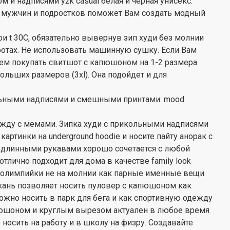
 и надписями y2k casual белая и черная унисекс.
 мужчин и подростков поможет Вам создать модный
и t 30С, обязательно вывернув зип худи без молнии
ротах. Не использовать машинную сушку. Если Вам
уем покупать свитшот с капюшоном на 1-2 размера
ольших размеров (3xl). Она подойдет и для
льными надписями и смешными принтами: mood
одежду с мемами. Зипка худи с прикольными надписями
ртинки на underground hoodie и носите пайту анорак с
 длинными рукавами хорошо сочетается с любой
тлично подходит для дома в качестве family look
олимпийки не на молнии как парные именные вещи
ткань позволяет носить пуловер с капюшоном как
ожно носить в парк для бега и как спортивную одежду
апюшоном и круглым вырезом актуален в любое время
осить на работу и в школу на физру. Создавайте