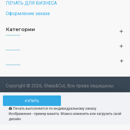
ПЕЧАТЬ ДЛЯ БИЗНЕСА
Оформление заказа
Категории
Copyright © 2026, Sharp&Cut, Все права защищены
Типография. 🖨️ Печать всех
КУПИТЬ
Мы используем файлы cookie, чтобы вам
изделий по индивидуальному
было удобнее пользоваться нашим сайтом.
🖨️ Печать выполняется по индивидуальному заказу.
заказу. Изображения —
Изображение - пример макета. Можно изменить или загрузить свой
Продолжая использование сайта, вы
Принять
демонстрационные макеты.
дизайн.
соглашаетесь c использованием нами
файлов cookies.