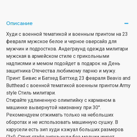
Описание
Худи с военной тематикой и военным принтом на 23
февраля мужское белое и черное оверсайз для
мужчин и подростков. Андеграунд одежда милитари
мужская в армейском стиле с прикольными
надписями и мемом подойдет в подарок на День
защитника Отечества любимому парню и мужу.
Принт: Бивис и Батхед Баттхед 23 февраля Beavis and
Butthead с военной тематикой военным принтом Army
style Стиль милитари.
Стирайте удлиненную олимпийку с карманом в
машинке вывернутой наизнанку при 30°.
Рекомендуем отжимать только на небольших
оборотах и не использовать машинную сушку. В
карусели есть зип худи кэжуал больших размеров
(3xl). Стрит стайл зипка-худи без молнии имеет