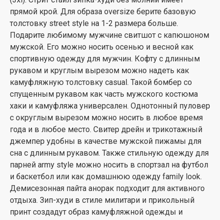
прямой крой. Для образа oversize берите базовую
толстовку street style на 1-2 размера больше.
Подарите любимому мужчине свитшот с капюшоном
мужской. Его можно носить осенью и весной как
спортивную одежду для мужчин. Кофту с длинным
рукавом и круглым вырезом можно надеть как
камуфляжную толстовку casual. Такой бомбер со
спущенным рукавом как часть мужского костюма
хаки и камуфляжа универсален. Однотонный пуловер
с округлым вырезом можно носить в любое время
года и в любое место. Свитер дрейн и трикотажный
джемпер удобны в качестве мужской пижамы для
сна с длинным рукавом. Также стильную одежду для
парней army style можно носить в спортзал на футбол
и баскетбол или как домашнюю одежду family look.
Демисезонная пайта анорак подходит для активного
отдыха. Зип-худи в стиле милитари и прикольный
принт создадут образ камуфляжной одежды и