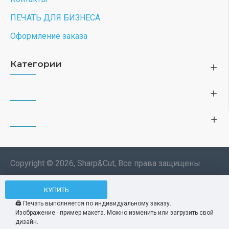
ПЕЧАТЬ ДЛЯ БИЗНЕСА
Оформление заказа
Категории
Copyright © 2026, Sharp&Cut, Все права защищены
Типография. 🖨️ Печать всех
КУПИТЬ
Мы используем файлы cookie, чтобы вам
изделий по индивидуальному
было удобнее пользоваться нашим сайтом.
🖨️ Печать выполняется по индивидуальному заказу.
заказу. Изображения —
Изображение - пример макета. Можно изменить или загрузить свой
Продолжая использование сайта, вы
Принять
демонстрационные макеты.
дизайн.
соглашаетесь c использованием нами