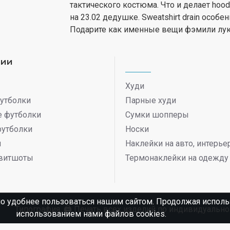
тактического костюма. Что и делает hoo
на 23.02 дедушке. Sweatshirt drain особ
Подарите как именные вещи фэмили лук 
рии
Худи
утболки
Парные худи
 футболки
Сумки шопперы
футболки
Носки
ы
Наклейки на авто, интерь
витшоты
Термонаклейки на одежду
о удобнее пользоваться нашим сайтом. Продолжая использ
Типография. 🖨️ Печать всех изделий по индивидуаль
использованием нами файлов cookies.