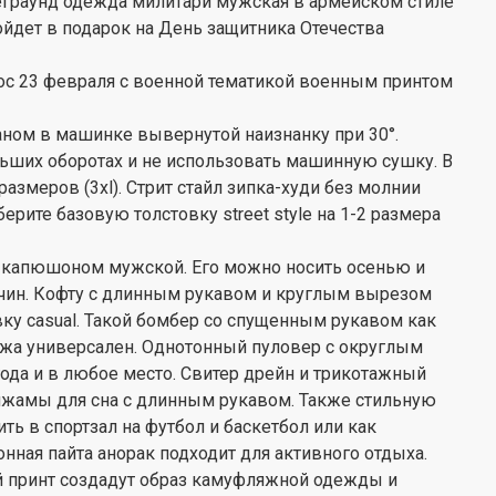
еграунд одежда милитари мужская в армейском стиле
йдет в подарок на День защитника Отечества
с 23 февраля с военной тематикой военным принтом
ном в машинке вывернутой наизнанку при 30°.
ьших оборотах и не использовать машинную сушку. В
азмеров (3xl). Стрит стайл зипка-худи без молнии
берите базовую толстовку street style на 1-2 размера
 капюшоном мужской. Его можно носить осенью и
чин. Кофту с длинным рукавом и круглым вырезом
у casual. Такой бомбер со спущенным рукавом как
яжа универсален. Однотонный пуловер с округлым
да и в любое место. Свитер дрейн и трикотажный
жамы для сна с длинным рукавом. Также стильную
ть в спортзал на футбол и баскетбол или как
нная пайта анорак подходит для активного отдыха.
й принт создадут образ камуфляжной одежды и