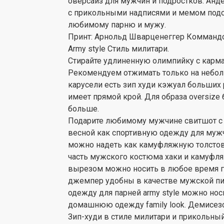
оверсайз для мужчин и подростков. Анд
с прикольными надписями и мемом подо
любимому парню и мужу.
Принт: Арнольд Шварценеггер Коммандо
Army style Стиль милитари.
Стирайте удлиненную олимпийку с карма
Рекомендуем отжимать только на небол
карусели есть зип худи кэжуал больших р
имеет прямой крой. Для образа oversize 
больше.
Подарите любимому мужчине свитшот с
весной как спортивную одежду для муж
можно надеть как камуфляжную толстовк
часть мужского костюма хаки и камуфл
вырезом можно носить в любое время го
джемпер удобны в качестве мужской пи
одежду для парней army style можно носи
домашнюю одежду family look. Демисезо
Зип-худи в стиле милитари и прикольны