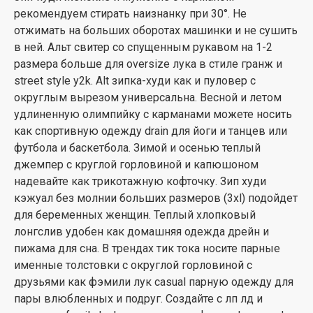
рекомендуем стирать наизнанку при 30°. Не
отжимать на больших оборотах машинки и не сушить
в ней. Альт свитер со спущенным рукавом на 1-2
размера больше для oversize лука в стиле гранж и
street style y2k. Alt зипка-худи как и пуловер с
округлым вырезом универсальна. Весной и летом
удлиненную олимпийку с карманами можете носить
как спортивную одежду drain для йоги и танцев или
футбола и баскетбола. Зимой и осенью теплый
джемпер с круглой горловиной и капюшоном
надевайте как трикотажную кофточку. Зип худи
кэжуал без молнии больших размеров (3xl) подойдет
для беременных женщин. Теплый хлопковый
лонгслив удобен как домашняя одежда дрейн и
пижама для сна. В трендах тик тока носите парные
именные толстовки с округлой горловиной с
друзьями как фэмили лук casual парную одежду для
пары влюбленных и подруг. Создайте с лп лд и