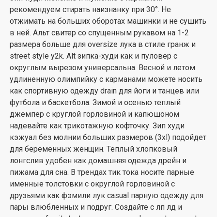
рекомендуем стирать наизнанку при 30°. Не
отжимать на больших оборотах машинки и не сушить
в ней. Альт свитер со спущенным рукавом на 1-2
размера больше для oversize лука в стиле гранж и
street style y2k. Alt зипка-худи как и пуловер с
округлым вырезом универсальна. Весной и летом
удлиненную олимпийку с карманами можете носить
как спортивную одежду drain для йоги и танцев или
футбола и баскетбола. Зимой и осенью теплый
джемпер с круглой горловиной и капюшоном
надевайте как трикотажную кофточку. Зип худи
кэжуал без молнии больших размеров (3xl) подойдет
для беременных женщин. Теплый хлопковый
лонгслив удобен как домашняя одежда дрейн и
пижама для сна. В трендах тик тока носите парные
именные толстовки с округлой горловиной с
друзьями как фэмили лук casual парную одежду для
пары влюбленных и подруг. Создайте с лп лд и