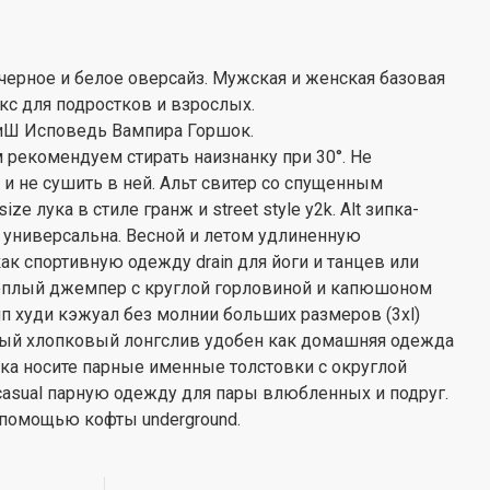
черное и белое оверсайз. Мужская и женская базовая
кс для подростков и взрослых.
КиШ Исповедь Вампира Горшок.
 рекомендуем стирать наизнанку при 30°. Не
и не сушить в ней. Альт свитер со спущенным
e лука в стиле гранж и street style y2k. Alt зипка-
 универсальна. Весной и летом удлиненную
к спортивную одежду drain для йоги и танцев или
теплый джемпер с круглой горловиной и капюшоном
п худи кэжуал без молнии больших размеров (3xl)
ый хлопковый лонгслив удобен как домашняя одежда
тока носите парные именные толстовки с округлой
casual парную одежду для пары влюбленных и подруг.
с помощью кофты underground.