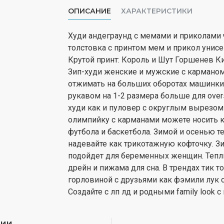
ОПИСАНИЕ
ХАРАКТЕРИСТИКИ
Худи андеграунд с мемами и приколами 
толстовка с принтом мем и прикол унисе
Крутой принт: Король и Шут Горшенев 
Зип-худи женские и мужские с карманом
отжимать на больших оборотах машинки 
рукавом на 1-2 размера больше для oversiz
худи как и пуловер с округлым вырезом
олимпийку с карманами можете носить ка
футбола и баскетбола. Зимой и осенью 
надевайте как трикотажную кофточку. Зи
подойдет для беременных женщин. Тепл
дрейн и пижама для сна. В трендах тик 
горловиной с друзьями как фэмили лук 
Создайте с лп лд и родными family look 
рии