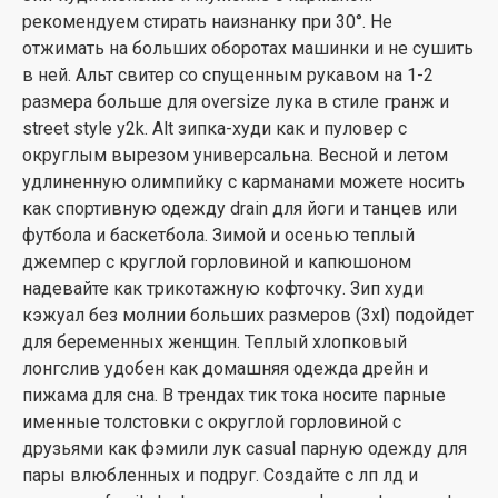
рекомендуем стирать наизнанку при 30°. Не
отжимать на больших оборотах машинки и не сушить
в ней. Альт свитер со спущенным рукавом на 1-2
размера больше для oversize лука в стиле гранж и
street style y2k. Alt зипка-худи как и пуловер с
округлым вырезом универсальна. Весной и летом
удлиненную олимпийку с карманами можете носить
как спортивную одежду drain для йоги и танцев или
футбола и баскетбола. Зимой и осенью теплый
джемпер с круглой горловиной и капюшоном
надевайте как трикотажную кофточку. Зип худи
кэжуал без молнии больших размеров (3xl) подойдет
для беременных женщин. Теплый хлопковый
лонгслив удобен как домашняя одежда дрейн и
пижама для сна. В трендах тик тока носите парные
именные толстовки с округлой горловиной с
друзьями как фэмили лук casual парную одежду для
пары влюбленных и подруг. Создайте с лп лд и