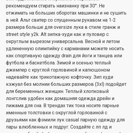
рекомендуем стирать наизнанку при 30°. Не
отжимать на больших оборотах машинки и не сушить
в ней. Альт свитер со спущенным рукавом на 1-2
размера больше для oversize лука в стиле гранж и
street style y2k. Alt зипка-худи как и пуловер с
округлым вырезом универсальна. Весной и летом
удлиненную олимпийку с карманами можете носить
как спортивную одежду drain для йоги и танцев или
футбола и баскетбола. Зимой и осенью теплый
джемпер с круглой горловиной и капюшоном
надевайте как трикотажную кофточку. Зип худи
кэжуал без молнии больших размеров (3xl) подойдет
для беременных женщин. Теплый хлопковый
лонгслив удобен как домашняя одежда дрейн и
пижама для сна. В трендах тик тока носите парные
именные толстовки с округлой горловиной с
друзьями как фэмили лук casual парную одежду для
пары влюбленных и подруг. Создайте с лп лд и