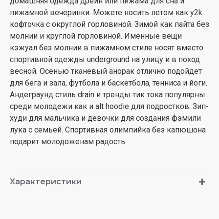
домашняя одежда дрейн или пижама для сна и
пижамной вечеринки. Можете носить летом как y2k
кофточка с округлой горловиной. Зимой как пайта без
молнии и круглой горловиной. Именные вещи
кэжуал без молнии в пижамном стиле носят вместо
спортивной одежды underground на улицу и в поход
весной. Осенью тканевый анорак отлично подойдет
для бега и зала, футбола и баскетбола, тенниса и йоги.
Андеграунд стиль drain и тренды тик тока популярны
среди молодежи как и alt hoodie для подростков. Зип-
худи для мальчика и девочки для создания фэмили
лука с семьей. Спортивная олимпийка без капюшона
подарит молодоженам радость.
Характеристики