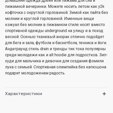
домашняя одежда дрейн или пижама для сна и
пижамной вечеринки. Можете носить летом как y2k
кофточка с округлой горловиной. Зимой как пайта без
молнии и круглой горловиной. Именные вещи
кэжуал без молнии в пижамном стиле носят вместо
спортивной одежды underground на улицу и в поход
весной. Осенью тканевый анорак отлично подойдет
для бега и зала, футбола и баскетбола, тенниса и йоги.
Андеграунд стиль drain и тренды тик тока популярны
среди молодежи как и alt hoodie для подростков. Зип-
худи для мальчика и девочки для создания фэмили
лука с семьей. Спортивная олимпийка без капюшона
подарит молодоженам радость.
Характеристики