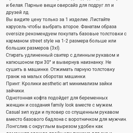
и белая. Парные вещи оверсайз для подруг лп и
друзей лд.
Вы видите цену только за 1 изделие. Листайте
карусель чтобы выбрать второе. Фанатам образа
oversize рекомендуем покупать базовые толстовки с
карманом street style на 1-2 размера больше или
больших размеров (3xl).
Стирать удлиненный свитер с длинным рукавом и
капюшоном при 30° и вывернув наизнанку. Не
сушить в машинке. Отжимать парную толстовку
гранж на малых оборотах машинки.
Принт: Кролики aesthetic art минимализм зайки
зайчики.
Однотонная кофта подойдет для беременных
женщин и создания family look вместе с мужем.
Casual зип худи и пуловер со спущенным рукавом
вместо базового бадлона с воротничком для мужчин.
Лонгслив с округлым вырезом удобен как