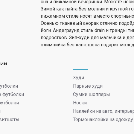
сна и пижамной вечеринки. Можете носит
Зимой как пайта без молнии и круглой 
пижамном стиле носят вместо спортивной
Осенью тканевый анорак отлично подойдет
йоги. Андеграунд стиль drain и тренды т
подростков. Зип-худи для мальчика и де
олимпийка без капюшона подарит молод
рии
Худи
утболки
Парные худи
 футболки
Сумки шопперы
футболки
Носки
ы
Наклейки на авто, интерь
витшоты
Термонаклейки на одежду