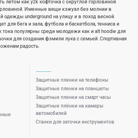
ь летом как y2k кофточка с округлой горловиной.
горловиной. Именные вещи кэжуал без молнии в
 одежды underground на улицу и в поход весной.
 для бега и зала, футбола и баскетбола, тенниса и
ик тока популярны среди молодежи как и alt hoodie для
вочки для создания фэмили лука с семьей. Спортивная
оженам радость.
Защитные пленки на телефоны
Защитные пленки на планшеты
Защитные пленки на смарт часы
Защитные плёнки на камеры
автомобилей
ерные
Станки для заточки инструментов