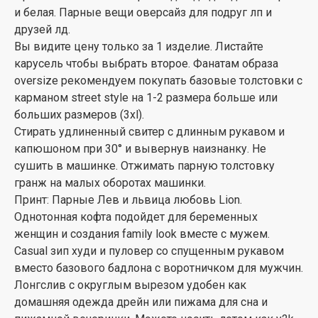
и белая. Парные вещи оверсайз для подруг лп и
друзей лд.
Вы видите цену только за 1 изделие. Листайте
карусель чтобы выбрать второе. Фанатам образа
oversize рекомендуем покупать базовые толстовки с
карманом street style на 1-2 размера больше или
больших размеров (3xl).
Стирать удлиненный свитер с длинным рукавом и
капюшоном при 30° и вывернув наизнанку. Не
сушить в машинке. Отжимать парную толстовку
гранж на малых оборотах машинки.
Принт: Парные Лев и львица любовь Lion.
Однотонная кофта подойдет для беременных
женщин и создания family look вместе с мужем.
Casual зип худи и пуловер со спущенным рукавом
вместо базового бадлона с воротничком для мужчин.
Лонгслив с округлым вырезом удобен как
домашняя одежда дрейн или пижама для сна и