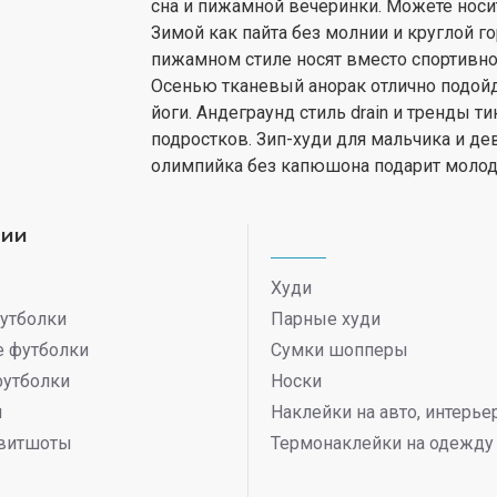
сна и пижамной вечеринки. Можете носит
Зимой как пайта без молнии и круглой 
пижамном стиле носят вместо спортивной
Осенью тканевый анорак отлично подойдет
йоги. Андеграунд стиль drain и тренды т
подростков. Зип-худи для мальчика и де
олимпийка без капюшона подарит молод
рии
Худи
утболки
Парные худи
 футболки
Сумки шопперы
футболки
Носки
ы
Наклейки на авто, интерь
витшоты
Термонаклейки на одежду