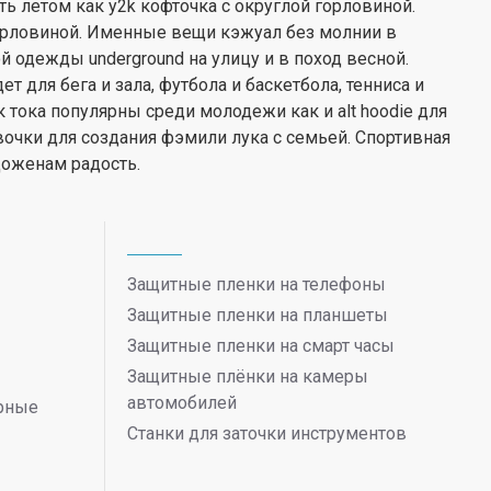
ь летом как y2k кофточка с округлой горловиной.
горловиной. Именные вещи кэжуал без молнии в
 одежды underground на улицу и в поход весной.
 для бега и зала, футбола и баскетбола, тенниса и
ик тока популярны среди молодежи как и alt hoodie для
вочки для создания фэмили лука с семьей. Спортивная
оженам радость.
Защитные пленки на телефоны
Защитные пленки на планшеты
Защитные пленки на смарт часы
Защитные плёнки на камеры
автомобилей
ерные
Станки для заточки инструментов