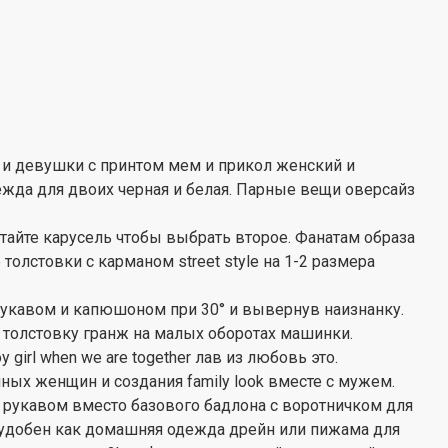
 и девушки с принтом мем и прикол женский и
жда для двоих черная и белая. Парные вещи оверсайз
стайте карусель чтобы выбрать второе. Фанатам образа
олстовки с карманом street style на 1-2 размера
укавом и капюшоном при 30° и вывернув наизнанку.
толстовку гранж на малых оборотах машинки.
y girl when we are together лав из любовь это.
ных женщин и создания family look вместе с мужем.
м рукавом вместо базового бадлона с воротничком для
удобен как домашняя одежда дрейн или пижама для