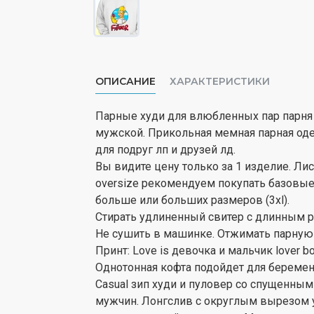
ОПИСАНИЕ
ХАРАКТЕРИСТИКИ
Парные худи для влюбленных пар парня
мужской. Прикольная мемная парная оде
для подруг лп и друзей лд.
Вы видите цену только за 1 изделие. Ли
oversize рекомендуем покупать базовые т
больше или больших размеров (3xl).
Стирать удлиненный свитер с длинным р
Не сушить в машинке. Отжимать парную 
Принт: Love is девочка и мальчик lover bo
Однотонная кофта подойдет для беремен
Casual зип худи и пуловер со спущенны
мужчин. Лонгслив с округлым вырезом 