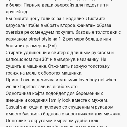
и белая. Парные вещи оверсайз для подруг лп и
друзей лд.
Вы видите цену только за 1 изделие. Листайте
карусель чтобы выбрать второе. Фанатам образа
oversize рекомендуем покупать базовые толстовки с
карманом street style на 1-2 размера больше или
больших размеров (3xl).
Стирать удлиненный свитер с длинным рукавом и
капюшоном при 30° и вывернув наизнанку. Не
сушить в машинке. Отжимать парную толстовку
гранж на малых оборотах машинки.
Принт: Love is девочка и мальчик lover boy girl when
we are together лав из любовь это.
Однотонная кофта подойдет для беременных
женщин и создания family look вместе с мужем.
Casual зип худи и пуловер со спущенным рукавом
вместо базового бадлона с воротничком для мужчин.
Лонгслив с округлым вырезом удобен как