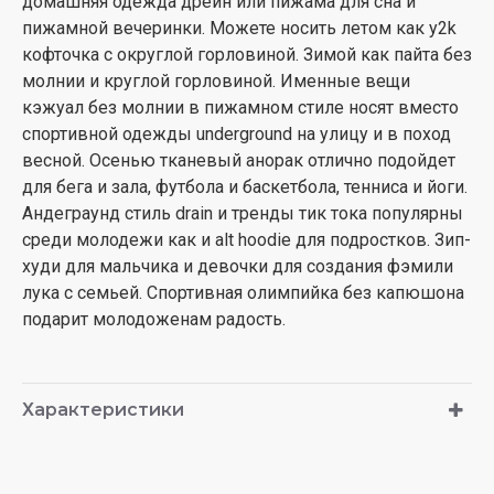
домашняя одежда дрейн или пижама для сна и
пижамной вечеринки. Можете носить летом как y2k
кофточка с округлой горловиной. Зимой как пайта без
молнии и круглой горловиной. Именные вещи
кэжуал без молнии в пижамном стиле носят вместо
спортивной одежды underground на улицу и в поход
весной. Осенью тканевый анорак отлично подойдет
для бега и зала, футбола и баскетбола, тенниса и йоги.
Андеграунд стиль drain и тренды тик тока популярны
среди молодежи как и alt hoodie для подростков. Зип-
худи для мальчика и девочки для создания фэмили
лука с семьей. Спортивная олимпийка без капюшона
подарит молодоженам радость.
Характеристики