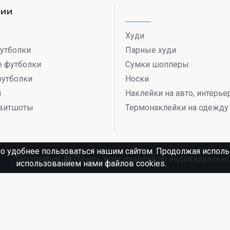
рии
Худи
утболки
Парные худи
 футболки
Сумки шопперы
футболки
Носки
ы
Наклейки на авто, интерь
витшоты
Термонаклейки на одежду
о удобнее пользоваться нашим сайтом. Продолжая использ
Типография. 🖨️ Печать всех изделий по индивидуаль
использованием нами файлов cookies.