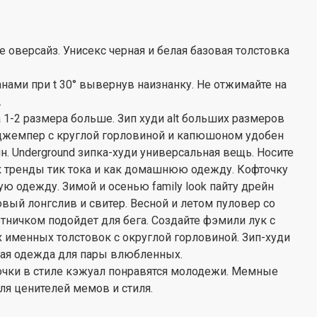
оверсайз. Унисекс черная и белая базовая толстовка
нами при t 30° вывернув наизнанку. Не отжимайте на
.
а 1-2 размера больше. Зип худи alt больших размеров
 джемпер с круглой горловиной и капюшоном удобен
. Underground зипка-худи универсальная вещь. Носите
к тренды тик тока и как домашнюю одежду. Кофточку
ю одежду. Зимой и осенью family look пайту дрейн
вый лонгслив и свитер. Весной и летом пуловер со
тничком подойдет для бега. Создайте фэмили лук с
именных толстовок с округлой горловиной. Зип-худи
ная одежда для пары влюбленных.
очки в стиле кэжуал понравятся молодежи. Мемные
для ценителей мемов и стиля.