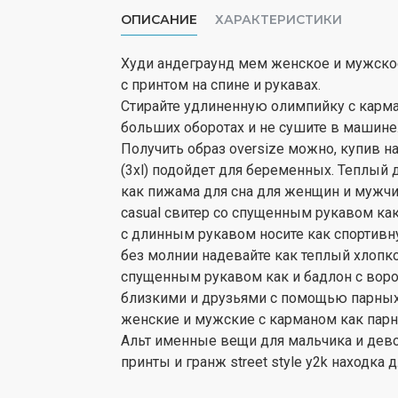
ОПИСАНИЕ
ХАРАКТЕРИСТИКИ
Худи андеграунд мем женское и мужское 
с принтом на спине и рукавах.
Стирайте удлиненную олимпийку с карма
больших оборотах и не сушите в машине
Получить образ oversize можно, купив н
(3xl) подойдет для беременных. Теплый
как пижама для сна для женщин и мужчин
casual свитер со спущенным рукавом ка
с длинным рукавом носите как спортивну
без молнии надевайте как теплый хлопко
спущенным рукавом как и бадлон с воро
близкими и друзьями с помощью парных 
женские и мужские с карманом как пар
Альт именные вещи для мальчика и дев
принты и гранж street style y2k находка 