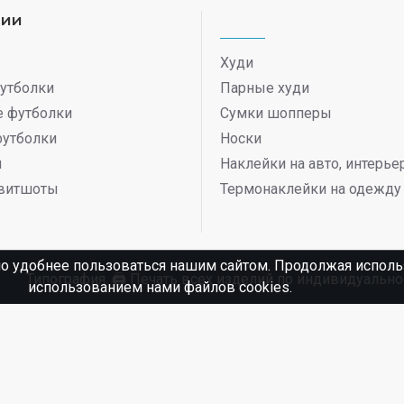
рии
Худи
утболки
Парные худи
 футболки
Сумки шопперы
футболки
Носки
ы
Наклейки на авто, интерь
витшоты
Термонаклейки на одежду
о удобнее пользоваться нашим сайтом. Продолжая использ
Типография. 🖨️ Печать всех изделий по индивидуаль
использованием нами файлов cookies.