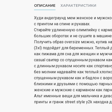
ОПИСАНИЕ
ХАРАКТЕРИСТИКИ
Худи андеграунд мем женское и мужское 
с принтом на спине и рукавах.
Стирайте удлиненную олимпийку с карма
больших оборотах и не сушите в машине
Получить образ oversize можно, купив н
(3xl) подойдет для беременных. Теплый
как пижама для сна для женщин и мужчин
casual свитер со спущенным рукавом ка
с длинным рукавом носите как спортивну
без молнии надевайте как теплый хлопко
спущенным рукавом как и бадлон с воро
близкими и друзьями с помощью парных 
женские и мужские с карманом как пар
Альт именные вещи для мальчика и дев
принты и гранж street style y2k находка 