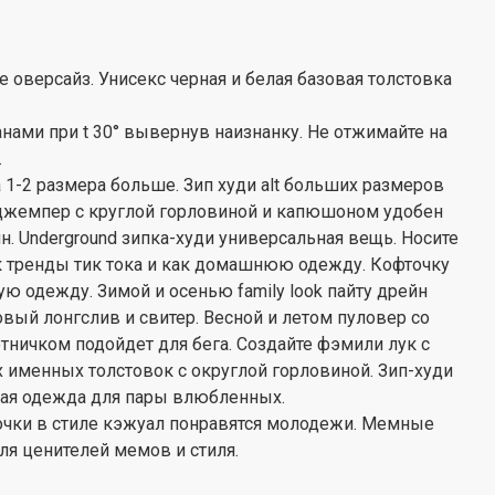
оверсайз. Унисекс черная и белая базовая толстовка
нами при t 30° вывернув наизнанку. Не отжимайте на
.
а 1-2 размера больше. Зип худи alt больших размеров
 джемпер с круглой горловиной и капюшоном удобен
. Underground зипка-худи универсальная вещь. Носите
к тренды тик тока и как домашнюю одежду. Кофточку
ю одежду. Зимой и осенью family look пайту дрейн
вый лонгслив и свитер. Весной и летом пуловер со
тничком подойдет для бега. Создайте фэмили лук с
именных толстовок с округлой горловиной. Зип-худи
ная одежда для пары влюбленных.
очки в стиле кэжуал понравятся молодежи. Мемные
для ценителей мемов и стиля.