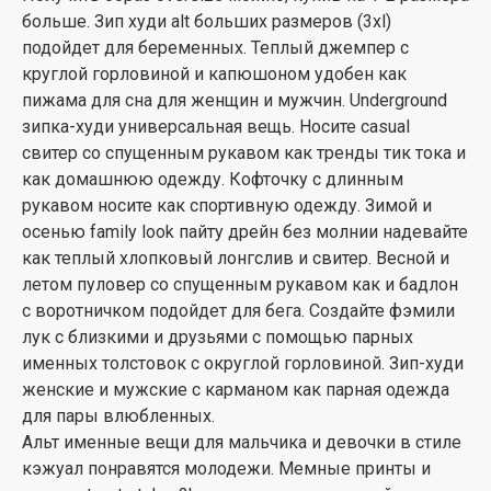
больше. Зип худи alt больших размеров (3xl)
подойдет для беременных. Теплый джемпер с
круглой горловиной и капюшоном удобен как
пижама для сна для женщин и мужчин. Underground
зипка-худи универсальная вещь. Носите casual
свитер со спущенным рукавом как тренды тик тока и
как домашнюю одежду. Кофточку с длинным
рукавом носите как спортивную одежду. Зимой и
осенью family look пайту дрейн без молнии надевайте
как теплый хлопковый лонгслив и свитер. Весной и
летом пуловер со спущенным рукавом как и бадлон
с воротничком подойдет для бега. Создайте фэмили
лук с близкими и друзьями с помощью парных
именных толстовок с округлой горловиной. Зип-худи
женские и мужские с карманом как парная одежда
для пары влюбленных.
Альт именные вещи для мальчика и девочки в стиле
кэжуал понравятся молодежи. Мемные принты и