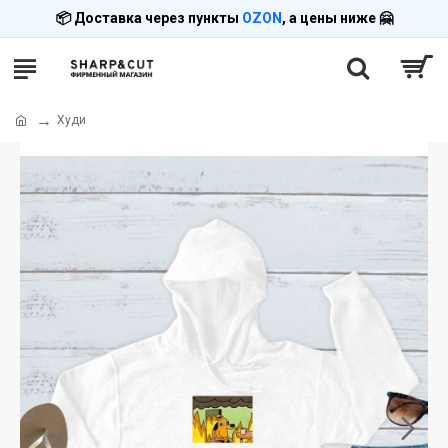
📦 Доставка через пункты
OZON
, а цены ниже 🤗
Худи