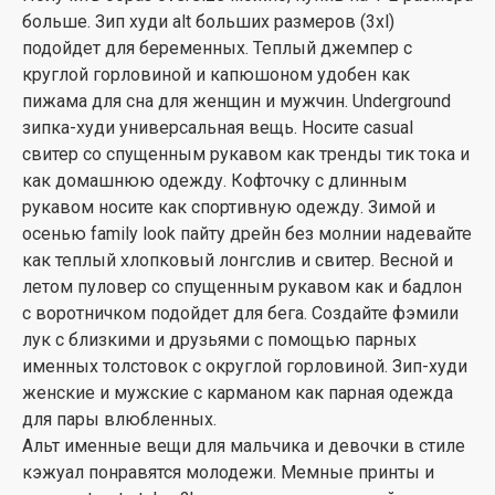
больше. Зип худи alt больших размеров (3xl)
подойдет для беременных. Теплый джемпер с
круглой горловиной и капюшоном удобен как
пижама для сна для женщин и мужчин. Underground
зипка-худи универсальная вещь. Носите casual
свитер со спущенным рукавом как тренды тик тока и
как домашнюю одежду. Кофточку с длинным
рукавом носите как спортивную одежду. Зимой и
осенью family look пайту дрейн без молнии надевайте
как теплый хлопковый лонгслив и свитер. Весной и
летом пуловер со спущенным рукавом как и бадлон
с воротничком подойдет для бега. Создайте фэмили
лук с близкими и друзьями с помощью парных
именных толстовок с округлой горловиной. Зип-худи
женские и мужские с карманом как парная одежда
для пары влюбленных.
Альт именные вещи для мальчика и девочки в стиле
кэжуал понравятся молодежи. Мемные принты и