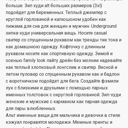
больше. Зип худи alt больших размеров (3xl)
подойдет для беременных. Теплый джемпер с
круглой горловиной и капюшоном удобен как
пижама для сна для женщин и мужчин. Underground
зипка-худи универсальная вещь. Носите casual
свитер со спущенным рукавом как тренды тик тока и
как домашнюю одежду. Кофточку с длинным
рукавом носите как спортивную одежду. Зимой и
осенью family look пайту дрейн без молнии надевайте
как теплый хлопковый лонгслив и свитер. Весной и
летом пуловер со спущенным рукавом как и бадлон
с воротничком подойдет для бега. Создайте фэмили
лук с близкими и друзьями с помощью парных
именных толстовок с округлой горловиной. Зип-худи
женские и мужские с карманом как парная одежда
для пары влюбленных.
Альт именные вещи для мальчика и девочки в стиле
кэжуал понравятся молодежи. Мемные принты и