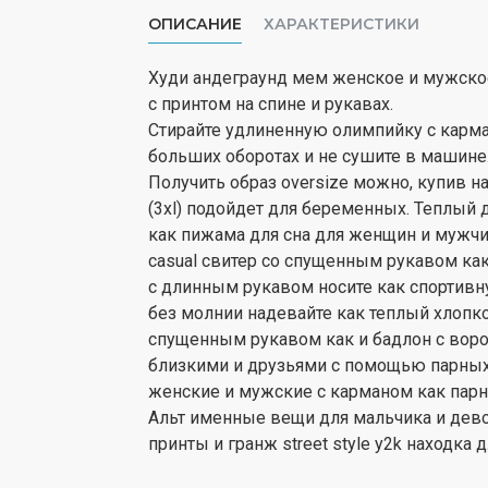
ОПИСАНИЕ
ХАРАКТЕРИСТИКИ
Худи андеграунд мем женское и мужское 
с принтом на спине и рукавах.
Стирайте удлиненную олимпийку с карма
больших оборотах и не сушите в машине
Получить образ oversize можно, купив н
(3xl) подойдет для беременных. Теплый
как пижама для сна для женщин и мужчин
casual свитер со спущенным рукавом ка
с длинным рукавом носите как спортивну
без молнии надевайте как теплый хлопко
спущенным рукавом как и бадлон с воро
близкими и друзьями с помощью парных 
женские и мужские с карманом как пар
Альт именные вещи для мальчика и дев
принты и гранж street style y2k находка 