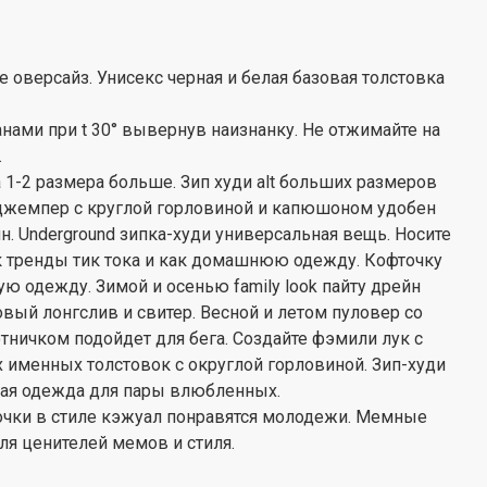
оверсайз. Унисекс черная и белая базовая толстовка
нами при t 30° вывернув наизнанку. Не отжимайте на
.
а 1-2 размера больше. Зип худи alt больших размеров
 джемпер с круглой горловиной и капюшоном удобен
. Underground зипка-худи универсальная вещь. Носите
к тренды тик тока и как домашнюю одежду. Кофточку
ю одежду. Зимой и осенью family look пайту дрейн
вый лонгслив и свитер. Весной и летом пуловер со
тничком подойдет для бега. Создайте фэмили лук с
именных толстовок с округлой горловиной. Зип-худи
ная одежда для пары влюбленных.
очки в стиле кэжуал понравятся молодежи. Мемные
для ценителей мемов и стиля.