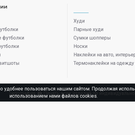
рии
Худи
утболки
Парные худи
 футболки
Сумки шопперы
футболки
Носки
ы
Наклейки на авто, интерь
витшоты
Термонаклейки на одежду
о удобнее пользоваться нашим сайтом. Продолжая использ
Типография. 🖨️ Печать всех изделий по индивидуаль
использованием нами файлов cookies.