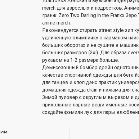
толстовка женская и мужская андеграунд 
merch для взрослых и подростков. Аниме
гранж: Zero Two Darling in the Franxx 
anime merch.
Рекомендуется стирать street style зип 
удлиненную олимпийку с карманом наиз
больших оборотах и не сушите в машинк
больших размеров (3xl). Для образа ove
рукавом на 1-2 размера больше.
Демисезонный бомбер дрейн однотонный 
качестве спортивной одежды для бега йо
для танцев и кпоп дэнс практик универс
домашняя одежда drain и пижама для сна. 
Зимой пуловер с округлым вырезом и дл
прикольные парные вещи именные носите
создайте фэмили лук для пары влюблен
рии