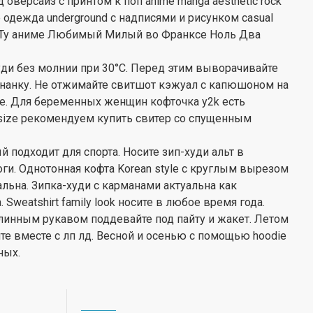
оверсайз с принтом к поп anime manga aesthetic rock
 одежда underground с надписями и рисунком casual
Зеро Ту аниме Любимый Милый во Франксе Ноль Два
худи без молнии при 30°С. Перед этим выворачивайте
нанку. Не отжимайте свитшот кэжуал с капюшоном на
е. Для беременных женщин кофточка y2k есть
rsize рекомендуем купить свитер со спущенным
подходит для спорта. Носите зип-худи альт в
ги. Однотонная кофта Korean style с круглым вырезом
альна. Зипка-худи с карманами актуальна как
Sweatshirt family look носите в любое время года.
инным рукавом поддевайте под пайту и жакет. Летом
 вместе с лп лд. Весной и осенью с помощью hoodie
ных.