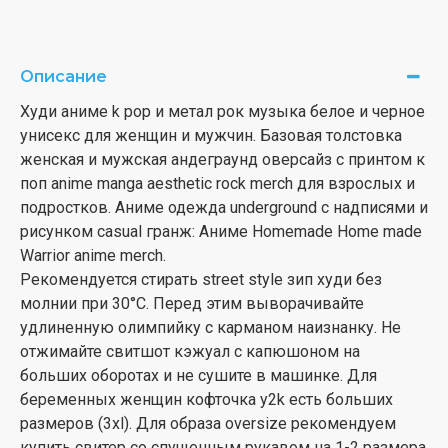
Описание
Худи аниме k pop и метал рок музыка белое и черное
унисекс для женщин и мужчин. Базовая толстовка
женская и мужская андеграунд оверсайз с принтом к
поп anime manga aesthetic rock merch для взрослых и
подростков. Аниме одежда underground с надписями и
рисунком casual гранж: Аниме Homemade Home made
Warrior anime merch.
Рекомендуется стирать street style зип худи без
молнии при 30°С. Перед этим выворачивайте
удлиненную олимпийку с карманом наизнанку. Не
отжимайте свитшот кэжуал с капюшоном на
больших оборотах и не сушите в машинке. Для
беременных женщин кофточка y2k есть больших
размеров (3xl). Для образа oversize рекомендуем
купить свитер со спущенным рукавом на 1-2 размера